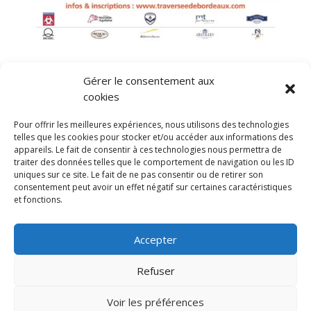
15ème ÉDITION DE LA TRAVERSÉE DE BORDEAUX A LA
Gérer le consentement aux
NAGE
par
ffnatation33
|
Mai 3, 2023
|
Natation artistique
cookies
La 15ème édition de la Traversée de Bordeaux à la
Pour offrir les meilleures expériences, nous utilisons des technologies
telles que les cookies pour stocker et/ou accéder aux informations des
nage, organisée par le club des Girondisn de Bordeaux
appareils. Le fait de consentir à ces technologies nous permettra de
Natation, se déroulera le samedi 10 juin. Une fois de
traiter des données telles que le comportement de navigation ou les ID
plus, ce rendez-vous sera associé à l’évènement
uniques sur ce site. Le fait de ne pas consentir ou de retirer son
consentement peut avoir un effet négatif sur certaines caractéristiques
national de l’EDF Aqua-Challenge. Nouveautés pour
et fonctions.
cette...
Accepter
« Entrées précédentes
Refuser
Hébergé par
Infomaniak
- Tous droits réservés
Voir les préférences